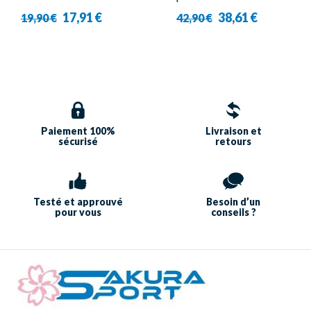
Yonex - 8422 (X3)
T-35000TD B
17,91 €
38,61 €
19,90 €
42,90 €
Paiement 100%
Livraison et
sécurisé
retours
Testé et approuvé
Besoin d’un
pour vous
conseils ?