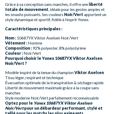
Grâce à sa conception sans manches, il offre une
liberté
totale de mouvement
, idéale pour les gestes amples et
les smashs puissants. Ses couleurs
Noir/Vert
apportent un
style dynamique et sportif, fidèle à l’esprit Yonex.
Caractéristiques principales :
Nom :
10687YX Viktor Axelsen Noir/Vert
Vêtement :
Homme
Composition :
92% polyester, 8% polystyrène
Couleur :
Noir/Vert
Pourquoi choisir le Yonex 10687YX Viktor Axelsen
Noir/Vert ?
Modèle inspiré de la tenue du champion
Viktor Axelsen
Tissu léger, respirant et technique
Évacuation optimale de la transpiration & séchage rapide
Liberté de mouvement maximale grâce à la coupe sans
manches
Style moderne Noir/Vert parfaitement reconnaissable
Optez pour le
Yonex 10687YX Viktor Axelsen
Noir/Vert
pour un débardeur performant, stylé et
taillé pour les matchs les plus exigeants.