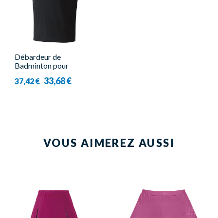
Débardeur de
Badminton pour
Homme - 16823EX
33,68 €
37,42 €
Viktor Axelsen Noir-
Yonex
VOUS AIMEREZ AUSSI