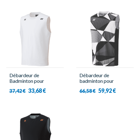
Débardeur de
Débardeur de
Badminton pour
badminton pour
Homme - 16823EX
Homme - Yonex
33,68 €
59,92 €
37,42 €
66,58 €
Viktor Axelsen Blanc-
-10636EX
Yonex