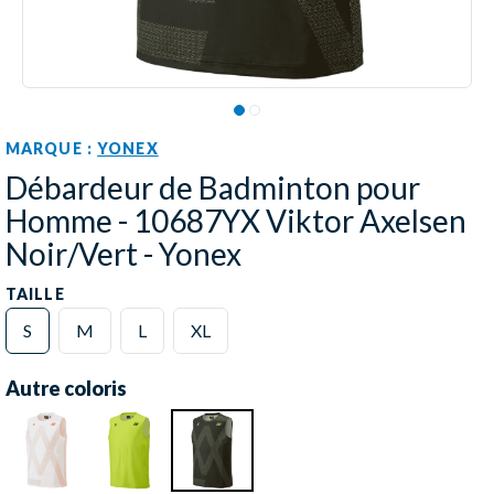
MARQUE :
YONEX
Débardeur de Badminton pour
Homme - 10687YX Viktor Axelsen
Noir/Vert - Yonex
TAILLE
S
M
L
XL
Autre coloris