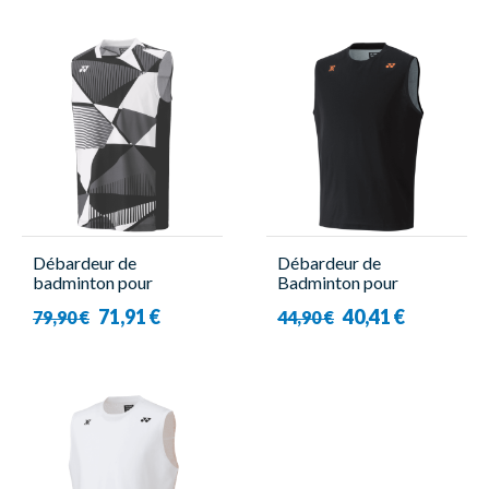
Débardeur de
Débardeur de
badminton pour
Badminton pour
Homme - Yonex
Homme - 16823EX
71,91 €
40,41 €
79,90 €
44,90 €
-10636EX
Viktor Axelsen Noir-
Yonex