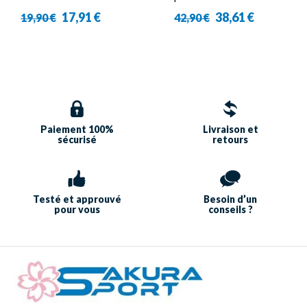
Yonex - 8422 (X3)
T-35000TD B
17,91 €
38,61 €
19,90 €
42,90 €
Paiement 100%
Livraison et
sécurisé
retours
Testé et approuvé
Besoin d’un
pour vous
conseils ?