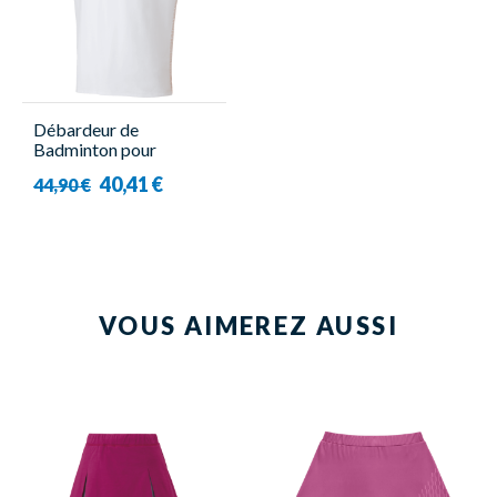
Débardeur de
Badminton pour
Homme - 16823EX
40,41 €
44,90 €
Viktor Axelsen Blanc-
Yonex
VOUS AIMEREZ AUSSI