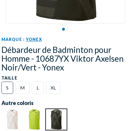
MARQUE :
YONEX
Débardeur de Badminton pour
Homme - 10687YX Viktor Axelsen
Noir/Vert - Yonex
TAILLE
S
M
L
XL
Autre coloris