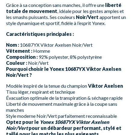
Grâce à sa conception sans manches, il offre une
liberté
totale de mouvement
, idéale pour les gestes amples et
les smashs puissants. Ses couleurs
Noir/Vert
apportent un
style dynamique et sportif, fidèle à l’esprit Yonex.
Caractéristiques principales :
Nom :
10687YX Viktor Axelsen Noir/Vert
Vêtement :
Homme
Composition :
92% polyester, 8% polystyrène
Couleur :
Noir/Vert
Pourquoi choisir le Yonex 10687YX Viktor Axelsen
Noir/Vert ?
Modèle inspiré de la tenue du champion
Viktor Axelsen
Tissu léger, respirant et technique
Évacuation optimale de la transpiration & séchage rapide
Liberté de mouvement maximale grâce à la coupe sans
manches
Style moderne Noir/Vert parfaitement reconnaissable
Optez pour le
Yonex 10687YX Viktor Axelsen
Noir/Vert
pour un débardeur performant, stylé et
taillé pour les matchs les plus exigeants.