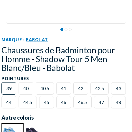
MARQUE :
BABOLAT
Chaussures de Badminton pour
Homme - Shadow Tour 5 Men
Blanc/Bleu - Babolat
POINTURES
39
40
40.5
41
42
42,5
43
44
44.5
45
46
46.5
47
48
Autre coloris