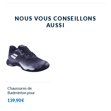
NOUS VOUS CONSEILLONS
AUSSI
Chaussures de
Badminton pour
Homme - Shadow Tour
139,90 €
5 Men Noir/Violet -
Babolat