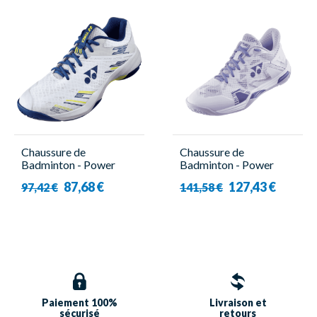
Chaussure de
Chaussure de
Badminton - Power
Badminton - Power
Cushion Cascade Accel
Cushion Eclipsion Z3
87,68 €
127,43 €
97,42 €
141,58 €
Marine - Homme -
Violet - Femme - Yonex
Yonex
Paiement 100%
Livraison et
sécurisé
retours