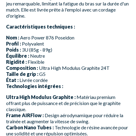
jeu remarquable, limitant la fatigue du bras sur la durée d'un
match. Elle est livrée prête à l'emploi avec un cordage
d'origine.
Caractéristiques techniques :
Nom :
Aero Power 876 Poseidon
Profil :
Polyvalent
Poids :
3U (85g - 89g)
Équilibre :
Neutre
Rigidité :
Flexible
Composition :
Ultra High Modulus Graphite 24T
Taille de grip :
G5
État :
Livrée cordée
Technologies intégrées :
Ultra High Modulus Graphite :
Matériau premium
offrant plus de puissance et de précision que le graphite
classique.
Frame AIRFlow :
Design aérodynamique pour réduire la
traînée et augmenter la vitesse de swing.
Carbon Nano Tubes :
Technologie de résine avancée pour
une solidité et une répulsion optimisées.