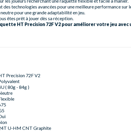
r les joueurs recherchant une raquette flexible et facile à manier.
t des technologies avancées pour une meilleure performance sur le
 neutre pour une grande adaptabilité en jeu.
ous êtes prêt à jouer dès sa réception.
ette HT Precision 72F V2 pour améliorer votre jeu avec u
HT Precision 72F V2
Polyvalent
4U ( 80g - 84g )
Neutre
Flexible
675
G5
Oui
Non
24T U-HM CNT Graphite