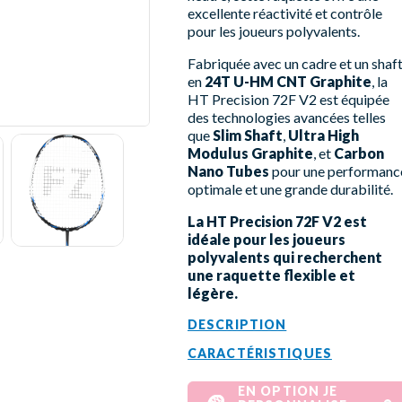
excellente réactivité et contrôle
pour les joueurs polyvalents.
Fabriquée avec un cadre et un shaf
en
24T U-HM CNT Graphite
, la
HT Precision 72F V2 est équipée
des technologies avancées telles
que
Slim Shaft
,
Ultra High
Modulus Graphite
, et
Carbon
Nano Tubes
pour une performanc
optimale et une grande durabilité.
La HT Precision 72F V2 est
idéale pour les joueurs
polyvalents qui recherchent
une raquette flexible et
légère.
DESCRIPTION
CARACTÉRISTIQUES
EN OPTION JE