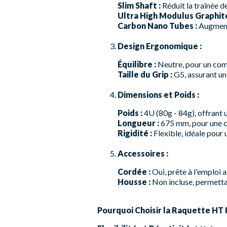
Slim Shaft :
Réduit la traînée de
Ultra High Modulus Graphite
Carbon Nano Tubes :
Augmente 
Design Ergonomique :
Équilibre :
Neutre, pour un comp
Taille du Grip :
G5, assurant un
Dimensions et Poids :
Poids :
4U (80g - 84g), offrant u
Longueur :
675 mm, pour une co
Rigidité :
Flexible, idéale pour 
Accessoires :
Cordée :
Oui, prête à l'emploi
Housse :
Non incluse, permetta
Pourquoi Choisir la Raquette HT P