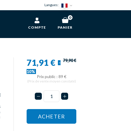
Langues:
0
COMPTE
PANIER
71,91 €
79,90 €
-
10%
Prix public : 89 €
(Prix de vente moyen constaté)
t
s
e
ACHETER
U