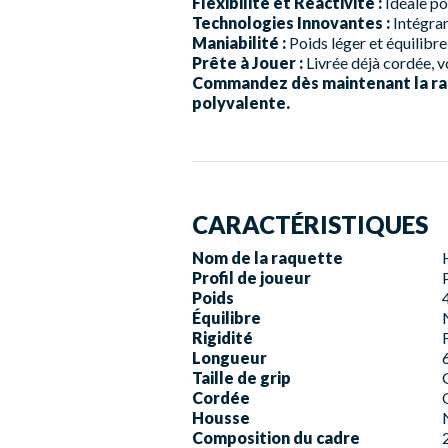
Flexibilité et Réactivité :
Idéale pou
Technologies Innovantes :
Intégran
Maniabilité :
Poids léger et équilibre
Prête à Jouer :
Livrée déjà cordée, v
Commandez dès maintenant la raqu
polyvalente.
CARACTÉRISTIQUES
Nom de la raquette
Profil de joueur
Poids
Équilibre
Rigidité
Longueur
Taille de grip
Cordée
Housse
Composition du cadre