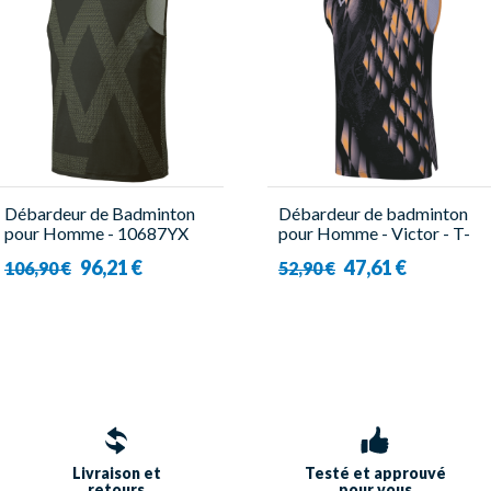
Débardeur de Badminton
Débardeur de badminton
pour Homme - 10687YX
pour Homme - Victor - T-
Viktor Axelsen Noir/Vert -
45001 C
96,21 €
47,61 €
106,90 €
52,90 €
Yonex
Livraison et
Testé et approuvé
retours
pour vous