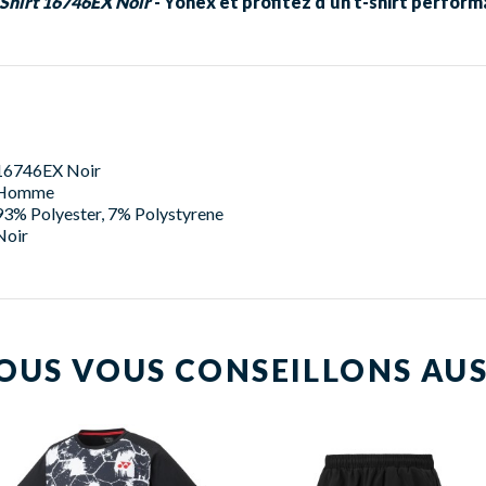
Shirt 16746EX Noir
- Yonex et profitez d’un t-shirt perform
16746EX Noir
Homme
93% Polyester, 7% Polystyrene
Noir
OUS VOUS CONSEILLONS AUS