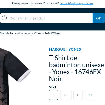
Une question ou besoin d'un conseil ?
contact@sakurasport.com
OK
-Shirt de badminton unisexe - Yonex - 16746EX Noir
MARQUE :
YONEX
T-Shirt de
badminton unisexe
- Yonex - 16746EX
Noir
SIZE
S
M
L
XL