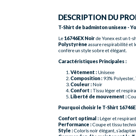
DESCRIPTION DU PRO
T-Shirt de badminton unisexe - Y
Le
16746EX Noir
de Yonex est un t-s
Polystyrène
assure respirabilité et 
confère un style sobre et élégant.
Caractéristiques Principales :
Vêtement :
Unisexe
Composition :
93% Polyester,
Couleur :
Noir
Confort :
Tissu léger et respi
Liberté de mouvement :
Coup
Pourquoi choisir le T-Shirt 16746E
Confort optimal :
Léger et respirant 
Performance :
Coupe et tissu techni
Style :
Coloris noir élégant, s’adapta