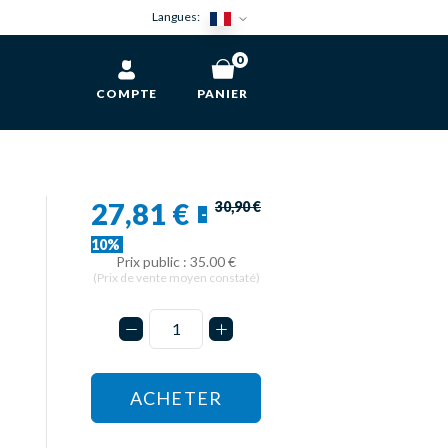
Langues:
0
COMPTE
PANIER
27,81 €
30,90 €
-
10%
Prix public : 35.00 €
(Prix de vente moyen constaté)
ACHETER