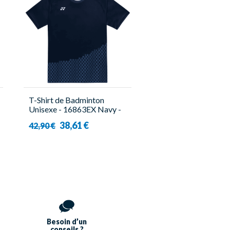
T-Shirt de Badminton
Unisexe - 16863EX Navy -
Yonex
38,61 €
42,90 €
Besoin d’un
conseils ?