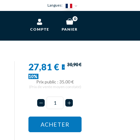
Langues:
0
COMPTE
PANIER
27,81 €
30,90 €
-
10%
Prix public : 35.00 €
(Prix de vente moyen constaté)
ACHETER