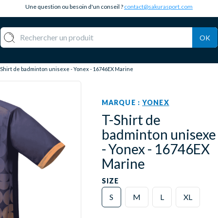
Une question ou besoin d'un conseil ?
contact@sakurasport.com
OK
-Shirt de badminton unisexe - Yonex - 16746EX Marine
MARQUE :
YONEX
T-Shirt de
badminton unisexe
- Yonex - 16746EX
Marine
SIZE
S
M
L
XL