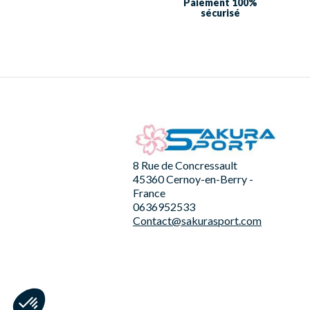
Paiement 100%
sécurisé
8 Rue de Concressault
45360 Cernoy-en-Berry -
France
0636952533
Contact@sakurasport.com