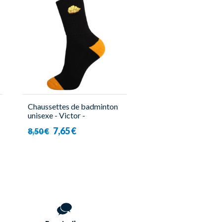
Chaussettes de badminton
unisexe - Victor -
SK509DBZ C
7,65 €
8,50 €