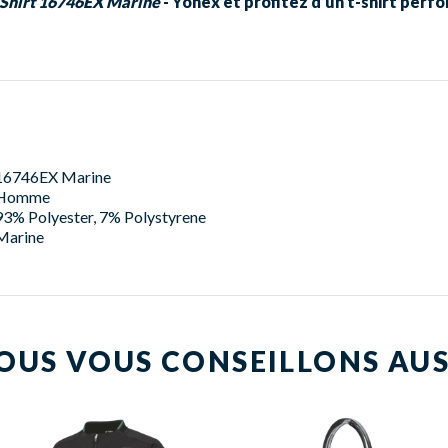
Shirt 16746EX Marine
- Yonex et profitez d’un t-shirt perf
16746EX Marine
Homme
93% Polyester, 7% Polystyrene
Marine
OUS VOUS CONSEILLONS AUS