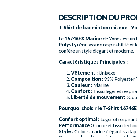
DESCRIPTION DU PRO
T-Shirt de badminton unisexe - Y
Le
16746EX Marine
de Yonex est un 
Polystyrène
assure respirabilité et 
confère un style élégant et moderne.
Caractéristiques Principales :
Vêtement :
Unisexe
Composition :
93% Polyester,
Couleur :
Marine
Confort :
Tissu léger et respi
Liberté de mouvement :
Coup
Pourquoi choisir le T-Shirt 16746
Confort optimal :
Léger et respirant 
Performance :
Coupe et tissu techni
Style :
Coloris marine élégant, s’ada