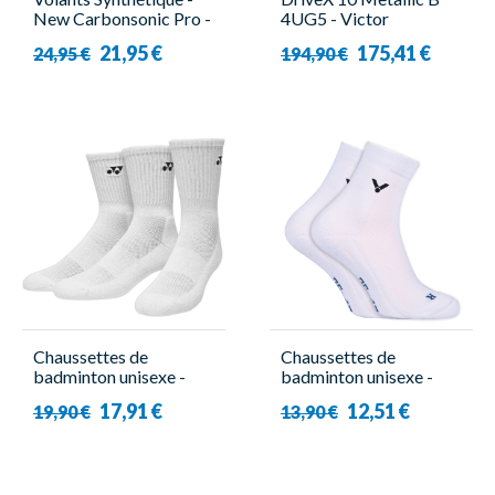
New Carbonsonic Pro -
4UG5 - Victor
12 Pièces - Victor
21,95 €
175,41 €
24,95 €
194,90 €
Chaussettes de
Chaussettes de
badminton unisexe -
badminton unisexe -
Yonex - 8422 (X3)
Victor - Indoor
17,91 €
12,51 €
19,90 €
13,90 €
Performance ( x2 )