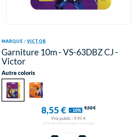
MARQUE :
VICTOR
Garniture 10m - VS-63DBZ CJ -
Victor
Autre coloris
8,55 €
9,50 €
- 10%
Prix public : 9.95 €
(Prix de vente moyen constaté)