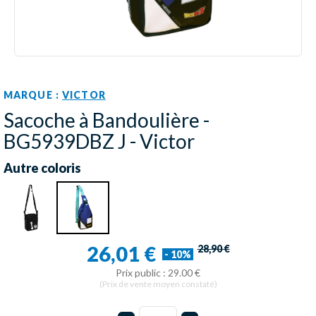
MARQUE :
VICTOR
Sacoche à Bandoulière -
BG5939DBZ J - Victor
Autre coloris
26,01 €
28,90 €
- 10%
Prix public : 29.00 €
(Prix de vente moyen constaté)