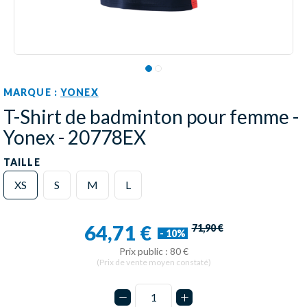
MARQUE :
YONEX
T-Shirt de badminton pour femme -
Yonex - 20778EX
TAILLE
XS
S
M
L
64,71 €
71,90 €
- 10%
Prix public : 80 €
(Prix de vente moyen constaté)