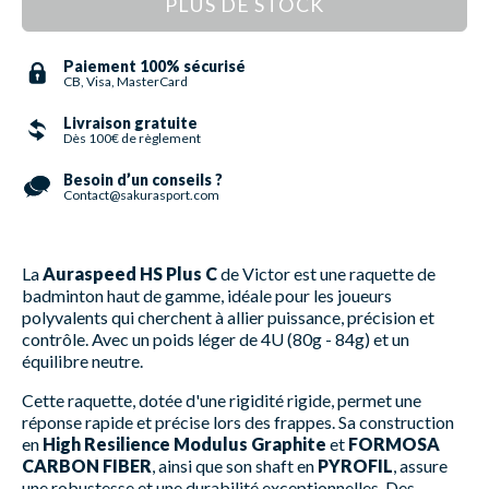
PLUS DE STOCK
Paiement 100% sécurisé
CB, Visa, MasterCard
Livraison gratuite
Dès 100€ de règlement
Besoin d’un conseils ?
Contact@sakurasport.com
La
Auraspeed HS Plus C
de Victor est une raquette de
badminton haut de gamme, idéale pour les joueurs
polyvalents qui cherchent à allier puissance, précision et
contrôle. Avec un poids léger de 4U (80g - 84g) et un
équilibre neutre.
Cette raquette, dotée d'une rigidité rigide, permet une
réponse rapide et précise lors des frappes. Sa construction
en
High Resilience Modulus Graphite
et
FORMOSA
CARBON FIBER
, ainsi que son shaft en
PYROFIL
, assure
une robustesse et une durabilité exceptionnelles. Des