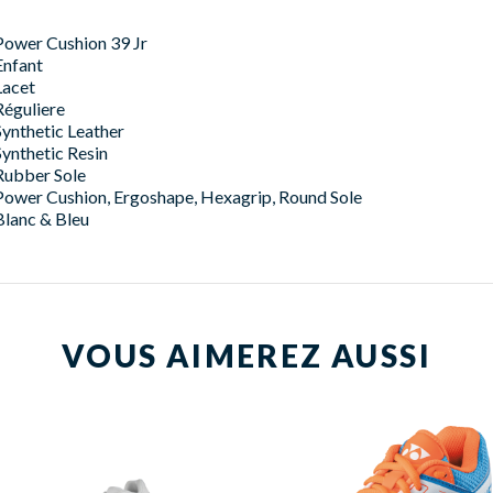
Power Cushion 39 Jr
Enfant
Lacet
Réguliere
Synthetic Leather
Synthetic Resin
Rubber Sole
Power Cushion, Ergoshape, Hexagrip, Round Sole
Blanc & Bleu
VOUS AIMEREZ AUSSI