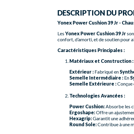
DESCRIPTION DU PRO
Yonex Power Cushion 39 Jr - Cha
Les
Yonex Power Cushion 39 Jr
son
confort, d’amorti, et de soutien pour 
Caractéristiques Principales :
Matériaux et Construction :
Extérieur :
Fabriqué en
Synth
Semelle Intermédiaire :
En
S
Semelle Extérieure :
Conçue
Technologies Avancées :
Power Cushion:
Absorbe les ch
Ergoshape:
Offre un ajustemen
Hexagrip:
Garantit une adhéren
Round Sole:
Contribue à une me