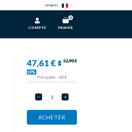
Langues:
0
COMPTE
PANIER
47,61 €
52,90 €
-
10%
Prix public : 60 €
(Prix de vente moyen constaté)
ACHETER