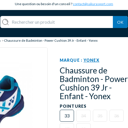
Une question ou besoin d'un conseil ?
contact@sakurasport.com
OK
n
Chaussure de Badminton - Power Cushion 39 Jr - Enfant - Yonex
MARQUE :
YONEX
Chaussure de
Badminton - Power
Cushion 39 Jr -
Enfant - Yonex
POINTURES
33
34
35
36