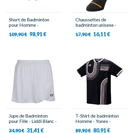
Short de Badminton
Chaussettes de
pour Homme -
badminton unisexe -
15235YX Turquoise -
19248YX Viktor
98,91 €
16,11 €
109,90 €
17,90 €
Yonex
Axelsen Noir/Orange -
Yonex
Jupe de Badminton
T-Shirt de badminton
pour Fille - Liddi Blanc -
Homme - Yonex -
Forza
10639EX Noir
31,41 €
80,91 €
34,90 €
89,90 €