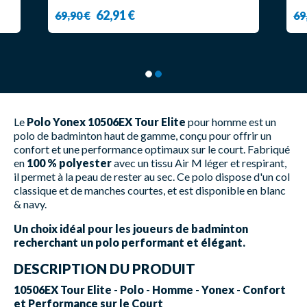
62,91 €
69,90 €
69
Le
Polo Yonex 10506EX Tour Elite
pour homme est un
polo de badminton haut de gamme, conçu pour offrir un
confort et une performance optimaux sur le court. Fabriqué
en
100 % polyester
avec un tissu Air M léger et respirant,
il permet à la peau de rester au sec. Ce polo dispose d'un col
classique et de manches courtes, et est disponible en blanc
& navy.
Un choix idéal pour les joueurs de badminton
recherchant un polo performant et élégant.
DESCRIPTION DU PRODUIT
10506EX Tour Elite - Polo - Homme - Yonex - Confort
et Performance sur le Court