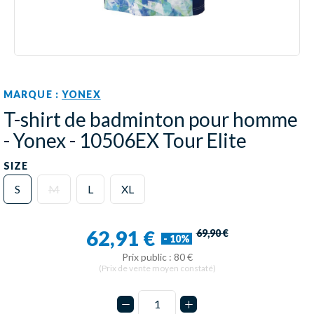
MARQUE :
YONEX
T-shirt de badminton pour homme
- Yonex - 10506EX Tour Elite
SIZE
S
M
L
XL
62,91 €
69,90 €
- 10%
Prix public : 80 €
(Prix de vente moyen constaté)