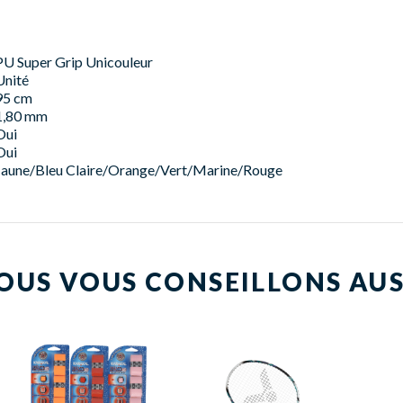
PU Super Grip Unicouleur
Unité
95 cm
1,80 mm
Oui
Oui
Jaune/Bleu Claire/Orange/Vert/Marine/Rouge
OUS VOUS CONSEILLONS AUS