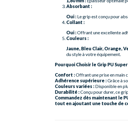
1,80 mm :
Épaisseur optimale po
Absorbant :
Oui :
Le grip est conçu pour abso
Collant :
Oui :
Offrant une excellente adh
Couleurs :
Jaune, Bleu Clair, Orange, V
du style à votre équipement.
Pourquoi Choisir le Grip PU Super
Confort :
Offrant une prise en main c
Adhérence supérieure :
Grâce à son
Couleurs variées :
Disponible en plu
Durabilité :
Conçu pour durer, ce gri
Commandez dès maintenant le PU S
tout en ajoutant une touche de 