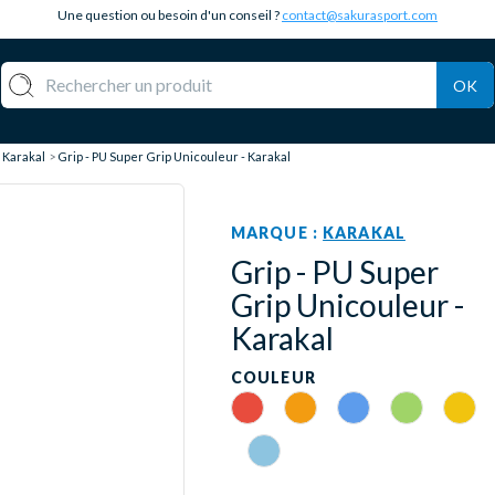
Une question ou besoin d'un conseil ?
contact@sakurasport.com
OK
Karakal
Grip - PU Super Grip Unicouleur - Karakal
MARQUE :
KARAKAL
Grip - PU Super
Grip Unicouleur -
Karakal
COULEUR
Rouge
Orange
Bleu
Vert
Jaune
Light Blue