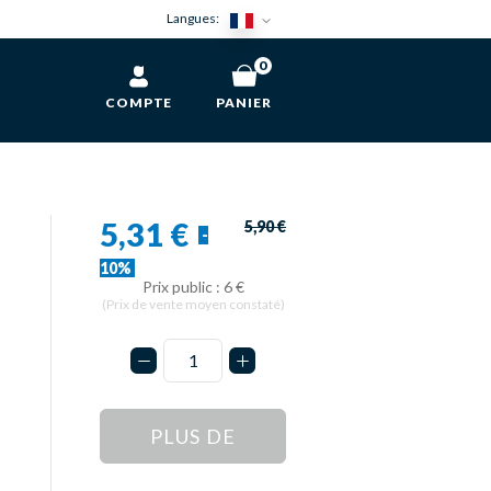
Langues:
0
COMPTE
PANIER
5,31 €
5,90 €
-
10%
Prix public : 6 €
(Prix de vente moyen constaté)
PLUS DE
STOCK