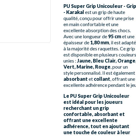
PU Super Grip Unicouleur - Gri
- Karakal
est un grip de haute
qualité, conçu pour offrir une prise
en main confortable et une
excellente absorption des chocs.
Avec une longueur de
95 cm
et une
épaisseur de
1,80 mm
, il est adapté
à la majorité des raquettes. Ce grip
est disponible en plusieurs couleur
unies :
Jaune, Bleu Clair, Orange
Vert, Marine, Rouge
, pour un
style personnalisé. Il est également
absorbant
et
collant
, offrant une
excellente adhérence pendant le jeu
Le PU Super Grip Unicouleur
est idéal pour les joueurs
recherchant un grip
confortable, absorbant et
offrant une excellente
adhérence, tout en ajoutant
une touche de couleur à leur