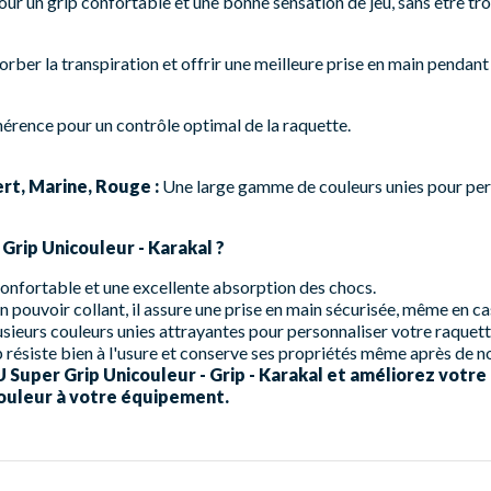
ur un grip confortable et une bonne sensation de jeu, sans être tro
rber la transpiration et offrir une meilleure prise en main pendant
érence pour un contrôle optimal de la raquette.
ert, Marine, Rouge :
Une large gamme de couleurs unies pour pers
 Grip Unicouleur - Karakal ?
onfortable et une excellente absorption des chocs.
 pouvoir collant, il assure une prise en main sécurisée, même en ca
sieurs couleurs unies attrayantes pour personnaliser votre raquett
p résiste bien à l'usure et conserve ses propriétés même après de
uper Grip Unicouleur - Grip - Karakal et améliorez votre 
couleur à votre équipement.