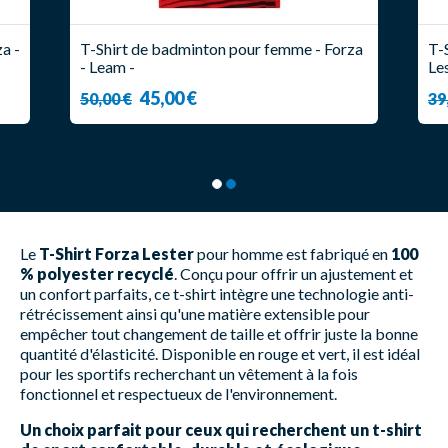
a -
T-Shirt de badminton pour femme - Forza
T-
- Leam -
Le
45,00 €
50,00 €
39
Le
T-Shirt Forza Lester
pour homme est fabriqué en
100
% polyester recyclé
. Conçu pour offrir un ajustement et
un confort parfaits, ce t-shirt intègre une technologie anti-
rétrécissement ainsi qu'une matière extensible pour
empêcher tout changement de taille et offrir juste la bonne
quantité d'élasticité. Disponible en rouge et vert, il est idéal
pour les sportifs recherchant un vêtement à la fois
fonctionnel et respectueux de l'environnement.
Un choix parfait pour ceux qui recherchent un t-shirt