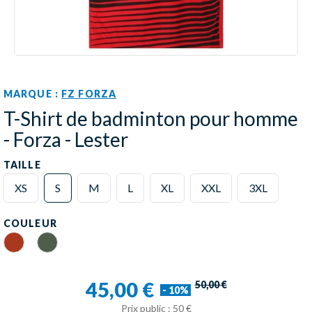
MARQUE :
FZ FORZA
T-Shirt de badminton pour homme
- Forza - Lester
TAILLE
XS
S
M
L
XL
XXL
3XL
COULEUR
Chinese Red
June Bug
45,00 €
50,00 €
- 10%
Prix public : 50 €