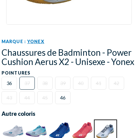
MARQUE :
YONEX
Chaussures de Badminton - Power
Cushion Aerus X2 - Unisexe - Yonex
POINTURES
36
37
38
39
40
41
42
43
44
45
46
Autre coloris