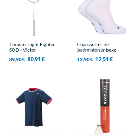
Thruster Light Fighter
Chaussettes de
50 D - Victor
badminton unisexe -
Victor - Indoor
80,91 €
12,51 €
89,90 €
13,90 €
Performance ( x2 )