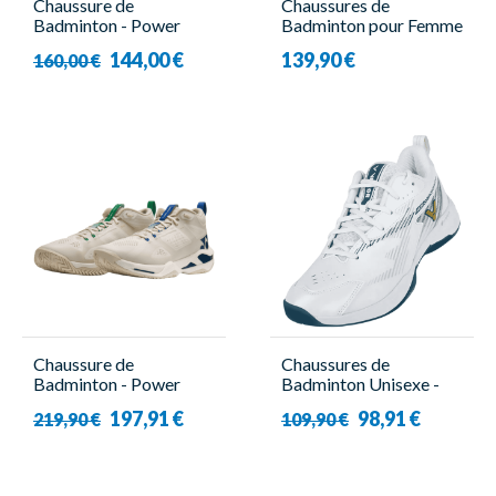
Chaussure de
Chaussures de
Badminton - Power
Badminton pour Femme
Cushion Cascade Drive
- Shadow Tour 5
144,00 €
139,90 €
160,00 €
Bleu Claire - Homme -
Women Blanc - Babolat
Yonex
Chaussure de
Chaussures de
Badminton - Power
Badminton Unisexe -
Cushion Graphite
A690 AG - Victor
197,91 €
98,91 €
219,90 €
109,90 €
Throttle Natural -
Homme - Yonex