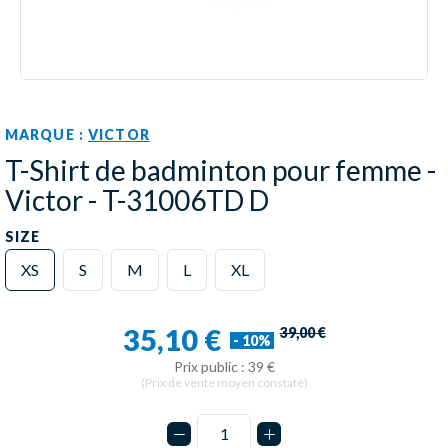
MARQUE :
VICTOR
T-Shirt de badminton pour femme -
Victor - T-31006TD D
SIZE
XS
S
M
L
XL
35,10 €
39,00 €
- 10%
Prix public : 39 €
(Prix de vente moyen constaté)