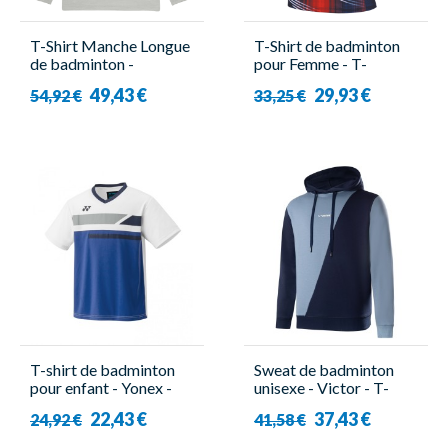
T-Shirt Manche Longue
T-Shirt de badminton
de badminton -
pour Femme - T-
16848EX Gris - Yonex
61001TD B Bleu -
49,43 €
29,93 €
54,92 €
33,25 €
Victor
T-shirt de badminton
Sweat de badminton
pour enfant - Yonex -
unisexe - Victor - T-
YJ0029EX
35108 B
22,43 €
37,43 €
24,92 €
41,58 €