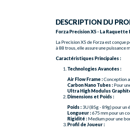
DESCRIPTION DU PRO
Forza Precision X5 - La Raquette 
La Precision X5 de Forza est conçue po
à 88 trous, elle assure une puissance 
Caractéristiques Principales :
Technologies Avancées :
Air Flow Frame :
Conception a
Carbon Nano Tubes :
Pour une
Ultra High Modulus Graphite
Dimensions et Poids :
Poids :
3U (85g - 89g) pour un é
Longueur :
675 mm pour un con
Rigidité :
Medium pour une bonn
Profil de Joueur :