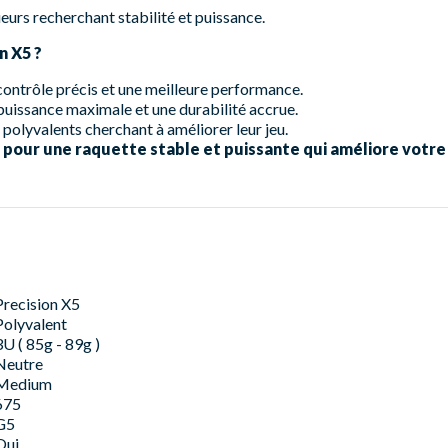
ueurs recherchant stabilité et puissance.
n X5 ?
ontrôle précis et une meilleure performance.
uissance maximale et une durabilité accrue.
 polyvalents cherchant à améliorer leur jeu.
pour une raquette stable et puissante qui améliore votre 
Precision X5
Polyvalent
3U ( 85g - 89g )
Neutre
Medium
675
G5
Oui