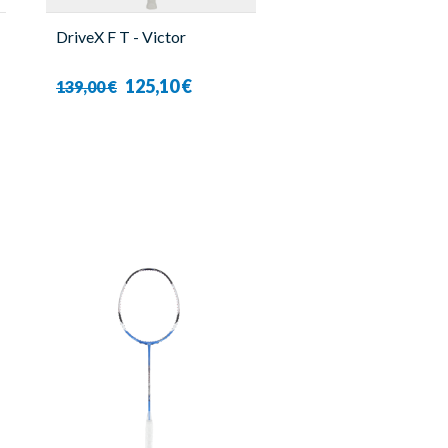
DriveX F T - Victor
125,10 €
139,00 €