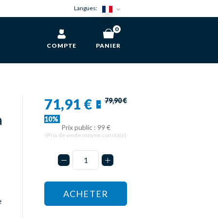
Langues:
0
COMPTE
PANIER
71,91 €
79,90 €
-
a
10%
Prix public : 99 €
(Prix de vente moyen constaté)
ACHETER
e