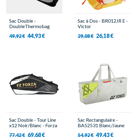
Sac Double -
Sac à Dos - BR012JR E -
DoubleThermobag
Victor
9114 Bleu - Victor
44,93 €
26,18 €
49,92 €
29,08 €
Sac Double - Tour Line
Sac Rectangulaire -
x12 Noir/Blanc - Forza
BA52531 Blanc/Jaune
Viktor Axesen - Yonex
69,68 €
49,43 €
77,42 €
54,92 €