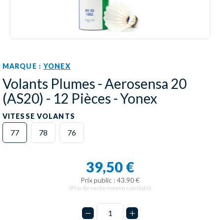
MARQUE :
YONEX
Volants Plumes - Aerosensa 20
(AS20) - 12 Pièces - Yonex
VITESSE VOLANTS
77
78
76
39,50 €
Prix public : 43.90 €
(Prix de vente moyen constaté)