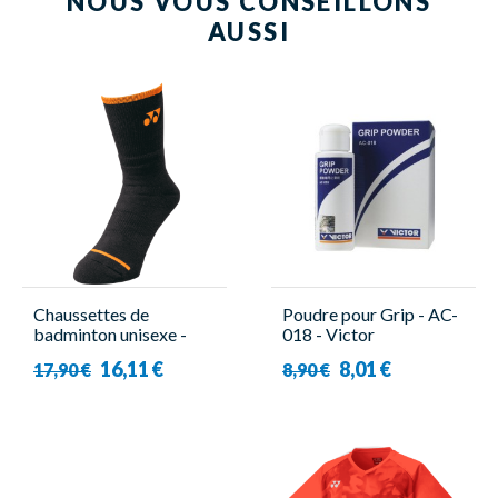
NOUS VOUS CONSEILLONS
AUSSI
Chaussettes de
Poudre pour Grip - AC-
badminton unisexe -
018 - Victor
19248YX Viktor
16,11 €
8,01 €
17,90 €
8,90 €
Axelsen Noir/Orange -
Yonex