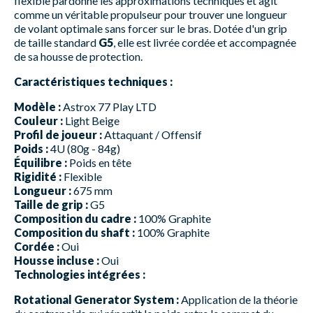
flexible pardonne les approximations techniques et agit
comme un véritable propulseur pour trouver une longueur
de volant optimale sans forcer sur le bras. Dotée d'un grip
de taille standard
G5
, elle est livrée cordée et accompagnée
de sa housse de protection.
Caractéristiques techniques :
Modèle :
Astrox 77 Play LTD
Couleur :
Light Beige
Profil de joueur :
Attaquant / Offensif
Poids :
4U (80g - 84g)
Équilibre :
Poids en tête
Rigidité :
Flexible
Longueur :
675 mm
Taille de grip :
G5
Composition du cadre :
100% Graphite
Composition du shaft :
100% Graphite
Cordée :
Oui
Housse incluse :
Oui
Technologies intégrées :
Rotational Generator System :
Application de la théorie