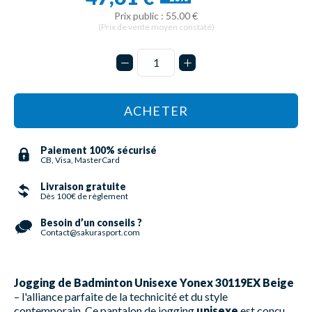
Prix public : 55.00 €
(Prix de vente moyen constaté)
ACHETER
Paiement 100% sécurisé
CB, Visa, MasterCard
Livraison gratuite
Dès 100€ de règlement
Besoin d’un conseils ?
Contact@sakurasport.com
Jogging de Badminton Unisexe Yonex 30119EX Beige
– l'alliance parfaite de la technicité et du style
contemporain. Ce pantalon de jogging
unisexe
est conçu