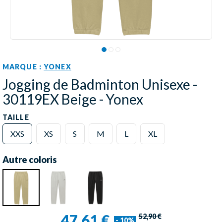
MARQUE :
YONEX
Jogging de Badminton Unisexe -
30119EX Beige - Yonex
TAILLE
XXS
XS
S
M
L
XL
Autre coloris
47,61 €
52,90 €
- 10%