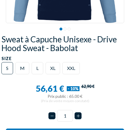
Sweat à Capuche Unisexe - Drive
Hood Sweat - Babolat
SIZE
S
M
L
XL
XXL
56,61 €
62,90 €
- 10%
Prix public : 65.00 €
(Prix de vente moyen constaté)