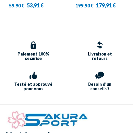
Jr All Court 3 Boy -
Karakal
53,91 €
179,91 €
59,90 €
199,90 €
Babolat
Paiement 100%
Livraison et
sécurisé
retours
Testé et approuvé
Besoin d’un
pour vous
conseils ?