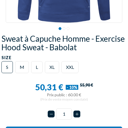
Sweat à Capuche Homme - Exercise
Hood Sweat - Babolat
SIZE
S
M
L
XL
XXL
50,31 €
55,90 €
- 10%
Prix public : 60.00 €
(Prix de vente moyen constaté)