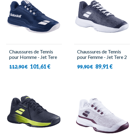
Chaussures de Tennis
Chaussures de Tennis
pour Homme - Jet Tere
pour Femme - Jet Tere 2
2 Premium All Court -
All Court Women Blanc
101,61 €
89,91 €
112,90 €
99,90 €
Babolat
- Babolat