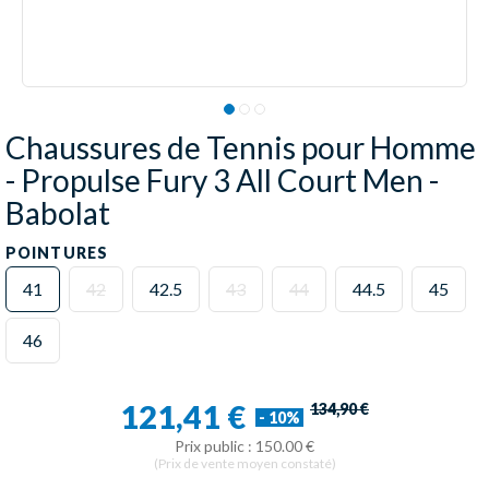
Chaussures de Tennis pour Homme
- Propulse Fury 3 All Court Men -
Babolat
POINTURES
41
42
42.5
43
44
44.5
45
46
121,41 €
134,90 €
- 10%
Prix public : 150.00 €
(Prix de vente moyen constaté)