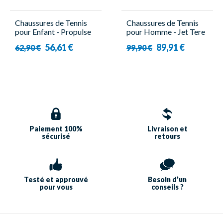
Chaussures de Tennis
Chaussures de Tennis
pour Enfant - Propulse
pour Homme - Jet Tere
Junior 3 All Court
2 All Court - Babolat
56,61 €
89,91 €
62,90 €
99,90 €
Noir/Jaune - Babolat
Paiement 100%
Livraison et
sécurisé
retours
Testé et approuvé
Besoin d’un
pour vous
conseils ?