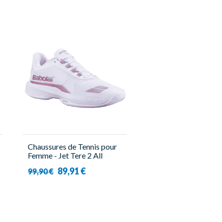
Chaussures de Tennis pour
Femme - Jet Tere 2 All
Court Women Blanc/Rose -
89,91 €
99,90 €
Babolat