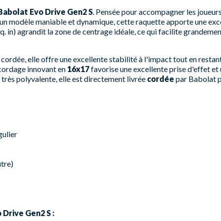
Babolat Evo Drive Gen2 S
. Pensée pour accompagner les joueurs
d'un modèle maniable et dynamique, cette raquette apporte une exc
 in) agrandit la zone de centrage idéale, ce qui facilite grandement
ordée, elle offre une excellente stabilité à l'impact tout en restan
 cordage innovant en
16x17
favorise une excellente prise d'effet et
t très polyvalente, elle est directement livrée
cordée
par Babolat p
gulier
tre)
 Drive Gen2 S :