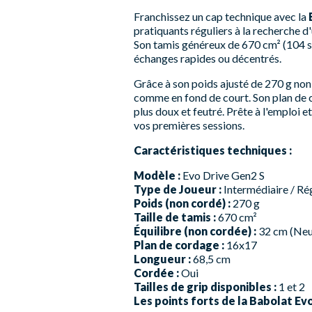
Franchissez un cap technique avec la
pratiquants réguliers à la recherche 
Son tamis généreux de 670 cm² (104 sq.
échanges rapides ou décentrés.
Grâce à son poids ajusté de 270 g non c
comme en fond de court. Son plan de
plus doux et feutré. Prête à l'emploi e
vos premières sessions.
Caractéristiques techniques :
Modèle :
Evo Drive Gen2 S
Type de Joueur :
Intermédiaire / Ré
Poids (non cordé) :
270 g
Taille de tamis :
670 cm²
Équilibre (non cordée) :
32 cm (Neu
Plan de cordage :
16x17
Longueur :
68,5 cm
Cordée :
Oui
Tailles de grip disponibles :
1 et 2
Les points forts de la Babolat Evo