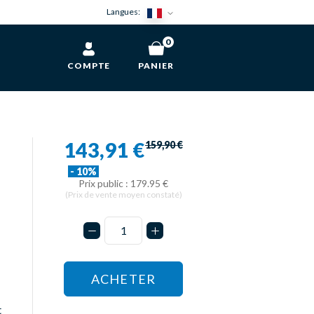
Langues:
0
COMPTE
PANIER
143,91 €
159,90 €
- 10%
Prix public : 179.95 €
(Prix de vente moyen constaté)
ACHETER
t