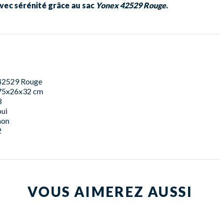
vec sérénité grâce au sac
Yonex 42529 Rouge
.
42529 Rouge
75x26x32 cm
3
oui
non
2
VOUS AIMEREZ AUSSI