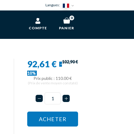
Langues:
0
COMPTE
PANIER
92,61 €
102,90 €
-
10%
Prix public : 110.00 €
(Prix de vente moyen constaté)
ACHETER