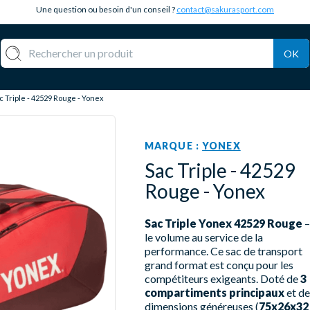
Une question ou besoin d'un conseil ?
contact@sakurasport.com
OK
c Triple - 42529 Rouge - Yonex
MARQUE :
YONEX
Sac Triple - 42529
Rouge - Yonex
Sac Triple Yonex 42529 Rouge
–
le volume au service de la
performance. Ce sac de transport
grand format est conçu pour les
compétiteurs exigeants. Doté de
3
compartiments principaux
et de
dimensions généreuses (
75x26x32