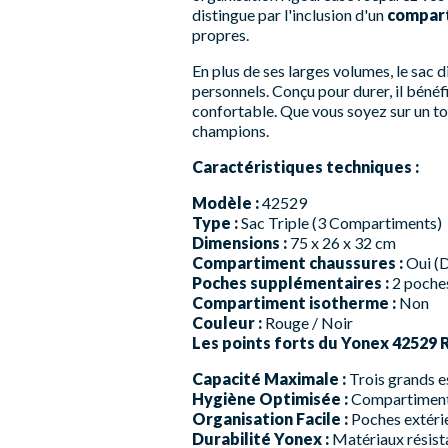
distingue par l'inclusion d'un
compart
propres.
En plus de ses larges volumes, le sac 
personnels. Conçu pour durer, il bénéf
confortable. Que vous soyez sur un tou
champions.
Caractéristiques techniques :
Modèle :
42529
Type :
Sac Triple (3 Compartiments)
Dimensions :
75 x 26 x 32 cm
Compartiment chaussures :
Oui (D
Poches supplémentaires :
2 poches
Compartiment isotherme :
Non
Couleur :
Rouge / Noir
Les points forts du Yonex 42529 
Capacité Maximale :
Trois grands e
Hygiène Optimisée :
Compartiment à
Organisation Facile :
Poches extérie
Durabilité Yonex :
Matériaux résista