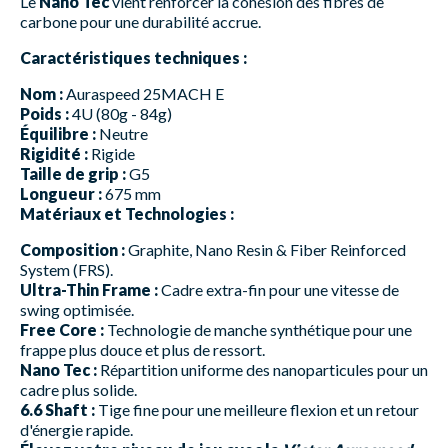
Le
Nano Tec
vient renforcer la cohésion des fibres de
carbone pour une durabilité accrue.
Caractéristiques techniques :
Nom :
Auraspeed 25MACH E
Poids :
4U (80g - 84g)
Équilibre :
Neutre
Rigidité :
Rigide
Taille de grip :
G5
Longueur :
675 mm
Matériaux et Technologies :
Composition :
Graphite, Nano Resin & Fiber Reinforced
System (FRS).
Ultra-Thin Frame :
Cadre extra-fin pour une vitesse de
swing optimisée.
Free Core :
Technologie de manche synthétique pour une
frappe plus douce et plus de ressort.
Nano Tec :
Répartition uniforme des nanoparticules pour un
cadre plus solide.
6.6 Shaft :
Tige fine pour une meilleure flexion et un retour
d'énergie rapide.