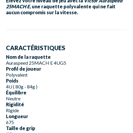
Élevez votre niveau de jeu avec la
Victor Auraspeed
25MACH E
, une raquette polyvalente qui ne fait
aucun compromis sur la vitesse.
CARACTÉRISTIQUES
Nom de la raquette
Auraspeed 25MACH E 4UG5
Profil de joueur
Polyvalent
Poids
4U ( 80g - 84g )
Équilibre
Neutre
Rigidité
Rigide
Longueur
675
Taille de grip