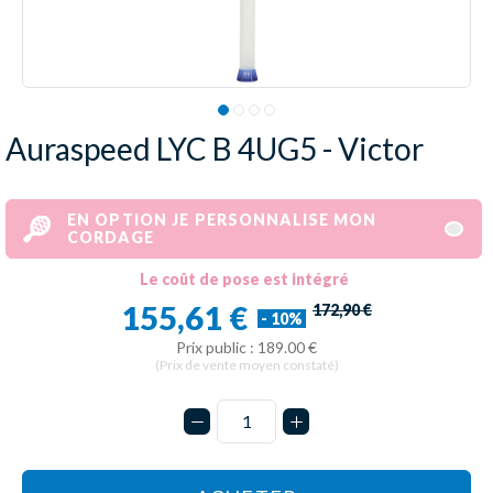
Auraspeed LYC B 4UG5 - Victor
EN OPTION JE PERSONNALISE MON
CORDAGE
Le coût de pose est intégré
155,61 €
172,90 €
- 10%
Prix public : 189.00 €
(Prix de vente moyen constaté)