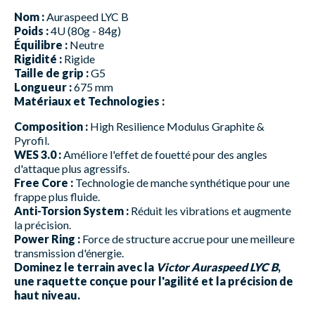
Nom :
Auraspeed LYC B
Poids :
4U (80g - 84g)
Équilibre :
Neutre
Rigidité :
Rigide
Taille de grip :
G5
Longueur :
675 mm
Matériaux et Technologies :
Composition :
High Resilience Modulus Graphite &
Pyrofil.
WES 3.0 :
Améliore l'effet de fouetté pour des angles
d'attaque plus agressifs.
Free Core :
Technologie de manche synthétique pour une
frappe plus fluide.
Anti-Torsion System :
Réduit les vibrations et augmente
la précision.
Power Ring :
Force de structure accrue pour une meilleure
transmission d'énergie.
Dominez le terrain avec la
Victor Auraspeed LYC B
,
une raquette conçue pour l'agilité et la précision de
haut niveau.