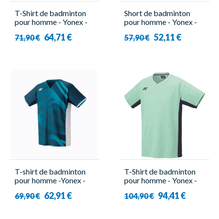
T-Shirt de badminton
Short de badminton
pour homme - Yonex -
pour homme - Yonex -
10576EX
15166EX
64,71 €
52,11 €
71,90 €
57,90 €
T-shirt de badminton
T-Shirt de badminton
pour homme -Yonex -
pour homme - Yonex -
10566EX Tour Elite
10632EX Peppermint
62,91 €
94,41 €
69,90 €
104,90 €