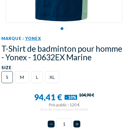
MARQUE :
YONEX
T-Shirt de badminton pour homme
- Yonex - 10632EX Marine
SIZE
S
M
L
XL
94,41 €
104,90 €
- 10%
Prix public : 120 €
(Prix de vente moyen constaté)