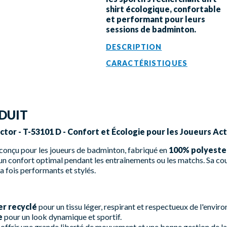
shirt écologique, confortable
et performant pour leurs
sessions de badminton.
DESCRIPTION
CARACTÉRISTIQUES
DUIT
ctor - T-53101 D - Confort et Écologie pour les Joueurs Act
t conçu pour les joueurs de badminton, fabriqué en
100% polyeste
r un confort optimal pendant les entraînements ou les matchs. Sa co
a fois performants et stylés.
r recyclé
pour un tissu léger, respirant et respectueux de l'envir
e
pour un look dynamique et sportif.
ffrir une grande liberté de mouvement et une bonne gestion de la 