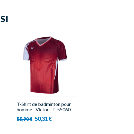
SI
T-Shirt de badminton pour
homme - Victor - T-55060
D
50,31 €
55,90 €