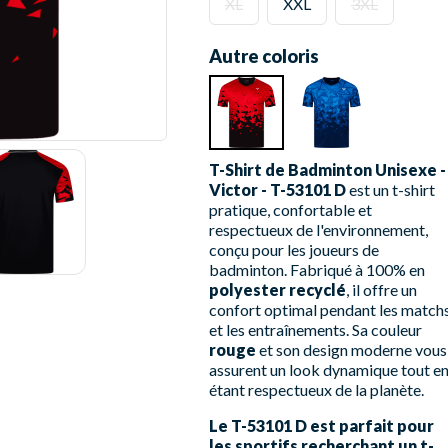
XL
XXL
3XL
Autre coloris
T-Shirt de Badminton Unisexe -
Victor - T-53101 D
est un t-shirt
pratique, confortable et
respectueux de l'environnement,
conçu pour les joueurs de
badminton. Fabriqué à 100% en
polyester recyclé
, il offre un
confort optimal pendant les match
et les entraînements. Sa couleur
rouge
et son design moderne vous
assurent un look dynamique tout e
étant respectueux de la planète.
Le T-53101 D est parfait pour
les sportifs recherchant un t-