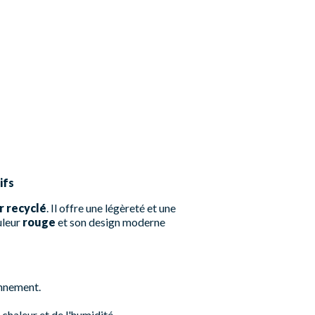
ifs
r recyclé
. Il offre une légèreté et une
uleur
rouge
et son design moderne
onnement.
chaleur et de l'humidité.