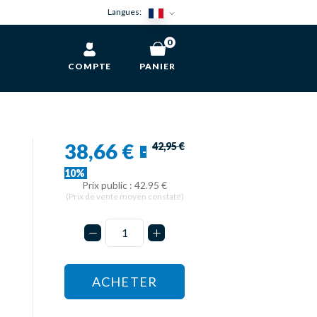
Langues:
0
COMPTE
PANIER
38,66 €
42,95 €
-
10%
Prix public : 42.95 €
(Prix de vente moyen constaté)
ACHETER