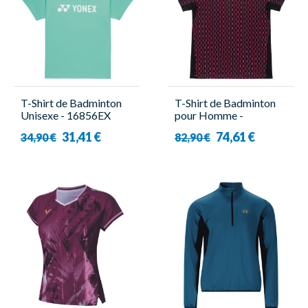
T-Shirt de Badminton
T-Shirt de Badminton
Unisexe - 16856EX
pour Homme -
Turquoise - Yonex
10713EX Noir/Rouge -
31,41 €
74,61 €
34,90 €
82,90 €
Yonex