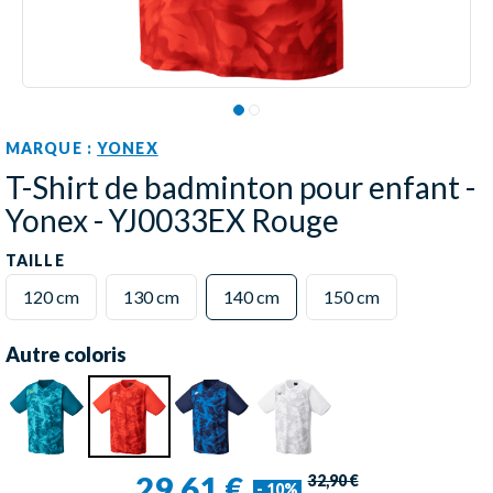
MARQUE :
YONEX
T-Shirt de badminton pour enfant -
Yonex - YJ0033EX Rouge
TAILLE
120 cm
130 cm
140 cm
150 cm
Autre coloris
29,61 €
32,90 €
- 10%