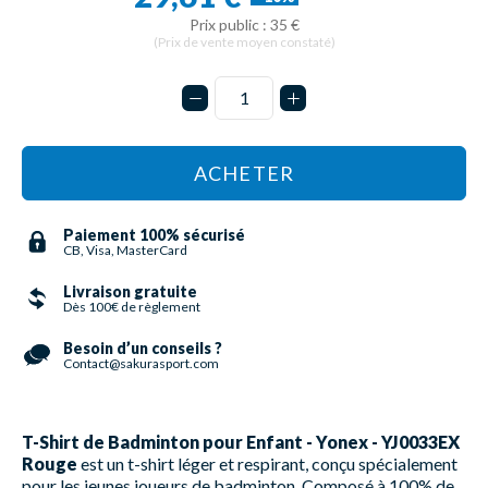
Prix public : 35 €
(Prix de vente moyen constaté)
ACHETER
Paiement 100% sécurisé
CB, Visa, MasterCard
Livraison gratuite
Dès 100€ de règlement
Besoin d’un conseils ?
Contact@sakurasport.com
T-Shirt de Badminton pour Enfant - Yonex - YJ0033EX
Rouge
est un t-shirt léger et respirant, conçu spécialement
pour les jeunes joueurs de badminton. Composé à 100% de