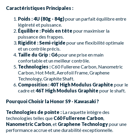
Caractéristiques Principales :
Poids :
4U (80g - 84g)
pour un parfait équilibre entre
légèreté et puissance.
Équilibre :
Poids en tête
pour maximiser la
puissance des frappes.
Rigidité :
Semi-rigide
pour une flexibilité optimale
et un contrôle précis.
Taille du Grip :
G6
pour une prise en main
confortable et un meilleur contrôle.
Technologies :
C60 Fullerene Carbon, Nanometric
Carbon, Hot Melt, Aerofoil Frame, Graphene
Technology, Graphite Shaft.
Composition :
40T High Modulus Graphite
pour le
cadre et
46T High Modulus Graphite
pour le shaft.
Pourquoi Choisir la Honor S9 - Kawasaki ?
Technologies de pointe :
La raquette intègre des
technologies telles que
C60 Fullerene Carbon
,
Nanometric Carbon
, et
Graphene Technology
pour une
performance accrue et une durabilité exceptionnelle.