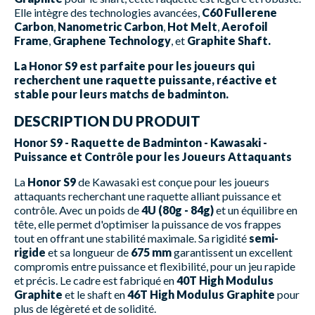
Elle intègre des technologies avancées,
C60 Fullerene
Carbon
,
Nanometric Carbon
,
Hot Melt
,
Aerofoil
Frame
,
Graphene Technology
, et
Graphite Shaft.
La Honor S9 est parfaite pour les joueurs qui
recherchent une raquette puissante, réactive et
stable pour leurs matchs de badminton.
DESCRIPTION DU PRODUIT
Honor S9 - Raquette de Badminton - Kawasaki -
Puissance et Contrôle pour les Joueurs Attaquants
La
Honor S9
de Kawasaki est conçue pour les joueurs
attaquants recherchant une raquette alliant puissance et
contrôle. Avec un poids de
4U (80g - 84g)
et un équilibre en
tête, elle permet d'optimiser la puissance de vos frappes
tout en offrant une stabilité maximale. Sa rigidité
semi-
rigide
et sa longueur de
675 mm
garantissent un excellent
compromis entre puissance et flexibilité, pour un jeu rapide
et précis. Le cadre est fabriqué en
40T High Modulus
Graphite
et le shaft en
46T High Modulus Graphite
pour
plus de légèreté et de solidité.