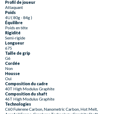
Profil de joueur
Attaquant
Poids
4U ( 80g - 84g )
Équilibre
Poids en tête
Rigidité
Semi-rigide
Longueur
675
Taille de grip
G6
Cordée
Non
Housse
Oui
Composition du cadre
40T High Modulus Graphite
Composition du shaft
46T High Modulus Graphite
Technologies
C60 Fulerene Carbon, Nanometric Carbon, Hot Melt,