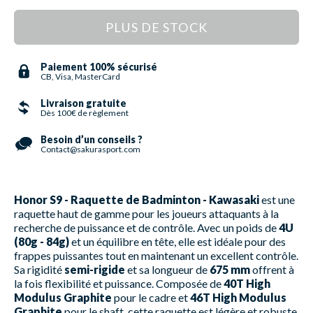
PLUS DE STOCK
Paiement 100% sécurisé
CB, Visa, MasterCard
Livraison gratuite
Dès 100€ de règlement
Besoin d’un conseils ?
Contact@sakurasport.com
Honor S9 - Raquette de Badminton - Kawasaki
est une
raquette haut de gamme pour les joueurs attaquants à la
recherche de puissance et de contrôle. Avec un poids de
4U
(80g - 84g)
et un équilibre en tête, elle est idéale pour des
frappes puissantes tout en maintenant un excellent contrôle.
Sa rigidité
semi-rigide
et sa longueur de
675 mm
offrent à
la fois flexibilité et puissance. Composée de
40T High
Modulus Graphite
pour le cadre et
46T High Modulus
Graphite
pour le shaft, cette raquette est légère et robuste.