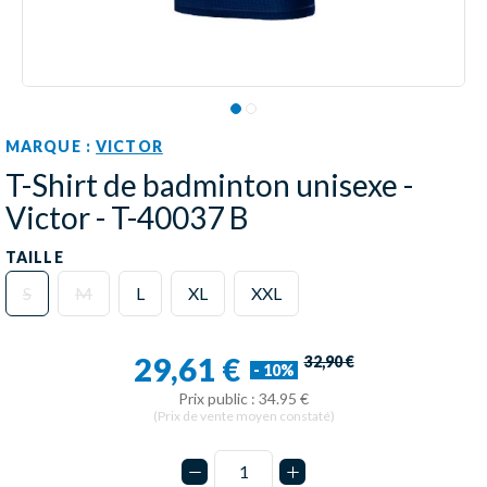
MARQUE :
VICTOR
T-Shirt de badminton unisexe -
Victor - T-40037 B
TAILLE
S
M
L
XL
XXL
29,61 €
32,90 €
- 10%
Prix public : 34.95 €
(Prix de vente moyen constaté)