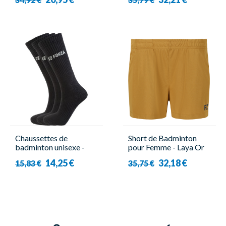
Chaussettes de
Short de Badminton
badminton unisexe -
pour Femme - Laya Or
Forza - Comfort Sock
Moutarde - Forza
14,25 €
32,18 €
15,83 €
35,75 €
Long ( x3 )