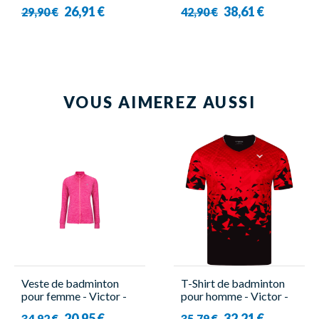
Function 4866
CL2503 W
26,91 €
38,61 €
29,90 €
42,90 €
VOUS AIMEREZ AUSSI
Veste de badminton
T-Shirt de badminton
pour femme - Victor -
pour homme - Victor -
5929
T-53101 D
20,95 €
32,21 €
34,92 €
35,79 €