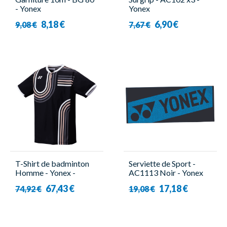
- Yonex
Yonex
8,18 €
6,90 €
9,08 €
7,67 €
T-Shirt de badminton
Serviette de Sport -
Homme - Yonex -
AC1113 Noir - Yonex
10639EX Noir
67,43 €
17,18 €
74,92 €
19,08 €