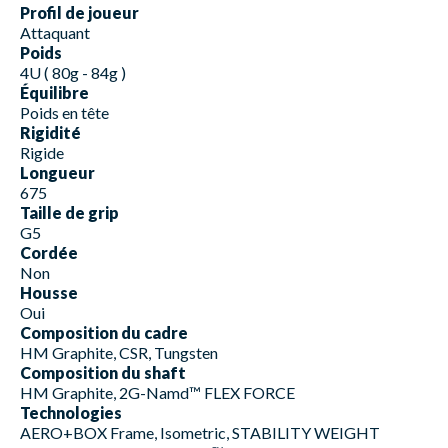
Profil de joueur
Attaquant
Poids
4U ( 80g - 84g )
Équilibre
Poids en tête
Rigidité
Rigide
Longueur
675
Taille de grip
G5
Cordée
Non
Housse
Oui
Composition du cadre
HM Graphite, CSR, Tungsten
Composition du shaft
HM Graphite, 2G-Namd™ FLEX FORCE
Technologies
AERO+BOX Frame, Isometric, STABILITY WEIGHT