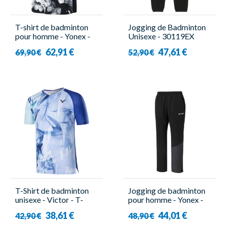
T-shirt de badminton
Jogging de Badminton
pour homme - Yonex -
Unisexe - 30119EX
10509EX Tour Elite
Noir - Yonex
62,91 €
47,61 €
69,90 €
52,90 €
T-Shirt de badminton
Jogging de badminton
unisexe - Victor - T-
pour homme - Yonex -
35002
YM0042EX
38,61 €
44,01 €
42,90 €
48,90 €