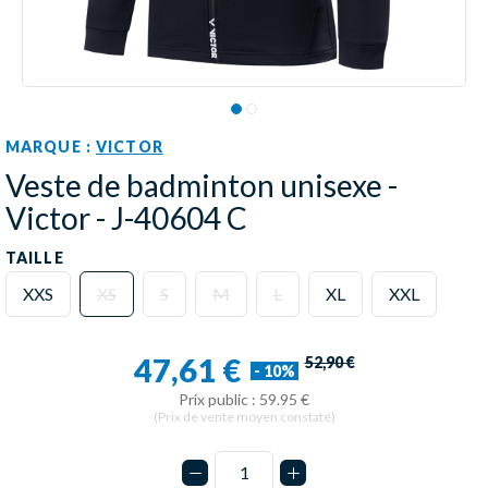
MARQUE :
VICTOR
Veste de badminton unisexe -
Victor - J-40604 C
TAILLE
XXS
XS
S
M
L
XL
XXL
47,61 €
52,90 €
- 10%
Prix public : 59.95 €
(Prix de vente moyen constaté)