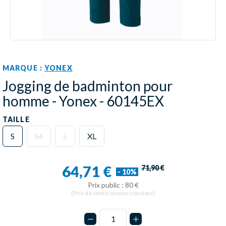
MARQUE :
YONEX
Jogging de badminton pour
homme - Yonex - 60145EX
TAILLE
S
M
L
XL
64,71 €
71,90 €
- 10%
Prix public : 80 €
(Prix de vente moyen constaté)