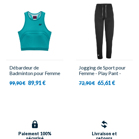
Débardeur de
Jogging de Sport pour
Badminton pour Femme
Femme - Play Pant -
- 20926YX Turquoise -
Babolat
89,91 €
65,61 €
99,90 €
72,90 €
Yonex
Paiement 100%
Livraison et
sécurisé
retours