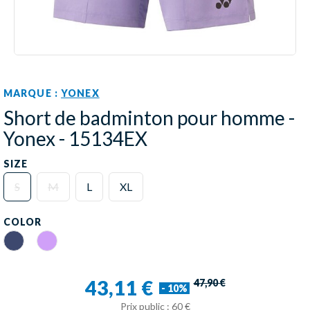
MARQUE :
YONEX
Short de badminton pour homme -
Yonex - 15134EX
SIZE
S
M
L
XL
COLOR
Sapphire Navy
Mist Purple
43,11 €
47,90 €
- 10%
Prix public : 60 €