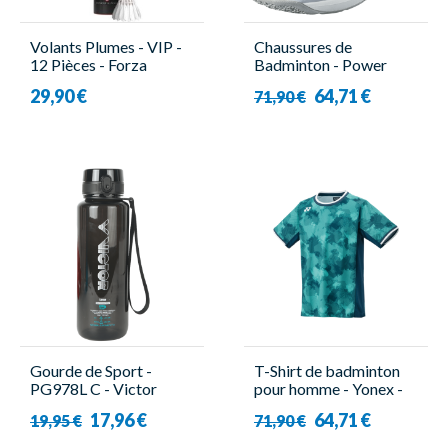
Volants Plumes - VIP -
Chaussures de
12 Pièces - Forza
Badminton - Power
Cushion Strider Flow
29,90 €
64,71 €
71,90 €
Blanc - Femme - Yonex
Gourde de Sport -
T-Shirt de badminton
PG978L C - Victor
pour homme - Yonex -
10575EX
17,96 €
64,71 €
19,95 €
71,90 €