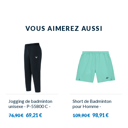
VOUS AIMEREZ AUSSI
Jogging de badminton
Short de Badminton
unisexe - P-55800 C -
pour Homme -
Victor
15235YX Turquoise -
69,21 €
98,91 €
76,90 €
109,90 €
Yonex