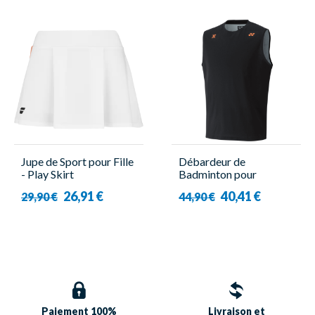
Jupe de Sport pour Fille
Débardeur de
- Play Skirt
Badminton pour
Blanc/Orange -
Homme - 16823EX
26,91 €
40,41 €
29,90 €
44,90 €
Babolat
Viktor Axelsen Noir-
Yonex
Paiement 100%
Livraison et