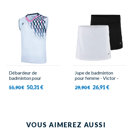
Débardeur de
Jupe de badminton
badminton pour
pour femme - Victor -
Homme - Victor - T-
4188
50,31 €
26,91 €
55,90 €
29,90 €
50002 A
VOUS AIMEREZ AUSSI