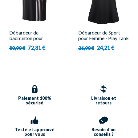
Débardeur de
Débardeur de Sport
badminton pour
pour Femme - Play Tank
Homme - Yonex -
Top Noir - Babolat
72,81 €
24,21 €
80,90 €
26,90 €
10640EX Noir
Paiement 100%
Livraison et
sécurisé
retours
Testé et approuvé
Besoin d’un
pour vous
conseils ?