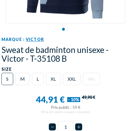
MARQUE :
VICTOR
Sweat de badminton unisexe -
Victor - T-35108 B
SIZE
S
M
L
XL
XXL
3XL
44,91 €
49,90 €
- 10%
Prix public : 59 €
(Prix de vente moyen constaté)